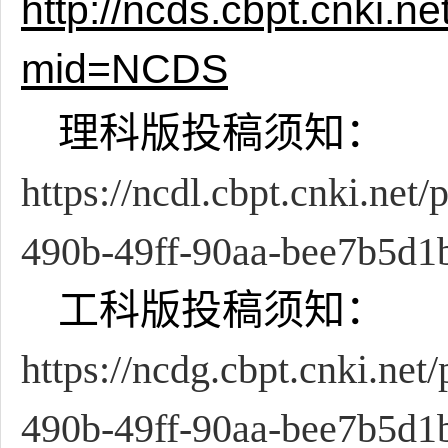
http://ncds.cbpt.cnki.
mid=NCDS
理科版投稿须知：
https://ncdl.cbpt.cnki.net
490b-49ff-90aa-bee7b5d1
工科版投稿须知：
https://ncdg.cbpt.cnki.net
490b-49ff-90aa-bee7b5d1