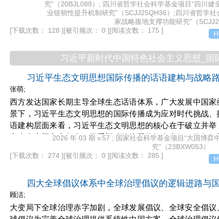
究”（20BJL088）; 四川省哲学社会科学基金项目“四
战略腹地建设的行动逻辑主要体现为：优化重大生产力布局
业链韧性提升机制研究”（SCJJ25QH36）;四川省哲
键产业备份提升产业链供应链韧性和安全水平，构筑向西开
家战略腹地支撑功能研究”（SCJJ2
衡。在路径上，在“十五五”时期推进国家战略腹地建设，应
[下载次数： 128 ]
[被引频次： 0 ]
[阅读次数： 175 ]
H
来产业，强化安全可控的关键产业备份与战略物资储备能力
型经济体系。
习近平新时代中国特色社会主义思想_国
习近平生态文明思想国际传播的话语建构与战略
张萌;
西方发达国家长期主导全球生态话语体系，广大发展中国家
景下，习近平生态文明思想的国际传播成为应对时代挑战、
语建构层面来看，习近平生态文明思想的核心在于破立并举
方生态帝国主义叙事，又重塑碳等议题的概念内涵，将气候
2026 年 03 期 v.57 ; 国家社会科学基金项目“大
究”（23BXW053）
转化为驱动经济转型的关键要素。从战略路径层面来看，习
[下载次数： 274 ]
[被引频次： 0 ]
[阅读次数： 285 ]
H
在于身份转换与内外联动，即在着力打破西方生态话语垄断
构者转变的同时，将生态文明理论创新与国内生态文明建设
四大全球倡议体系中全球治理倡议的逻辑进路与
想的话语建构与战略传播路径的协同发力，不仅深化了全球
顾洁;
合理的生态治理新规则贡献了坚实的中国智慧。
大变局下全球治理赤字加剧，全球发展倡议、全球安全倡议