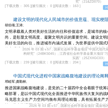
究”（21&ZD070）
五”规划以来，以新发展理念引领高质量发展。多个规划期
[下载次数： 305 ]
[被引频次： 0 ]
[阅读次数： 163 ]
H
进。面对中国式现代化阶梯式递进的关键挑战，我国应以转
深化经济体制改革、扩大高水平对外开放、统筹高质量发展
建设文明的现代化人民城市的价值意蕴、现实梗
现代化行稳致远。
胡伯项;王涛;
文明承载着人类对美好生活的向往和价值追求，是城市的核
尚，是彰显文明高度、凝聚文明共识的重要空间。建设文明
美好生活的向往，推进城市内涵式发展，为世界提供中国式
的文明维度，针对城市文化资源活化不足、市民文明素养
2026 年 03 期 v.57 ; 国家社会科学基金项目“中国
构研究”（24BKS045）; 江西省社会科学基金重大项
题，要做好活化文章、推进素养工程、促进城乡文明融合
实践”（25ZXXGC03）
心、以崇德向善为导向，实现高质量发展、高效能治理、高
[下载次数： 239 ]
[被引频次： 0 ]
[阅读次数： 204 ]
H
式扩张转变为内涵式增长，助推现代化人民城市建设。
中国式现代化进程中国家战略腹地建设的理论阐
邓睦军;龚勤林;
推进国家战略腹地建设，是党的二十届四中全会着眼于统筹
略部署，是以中国式现代化全面推进中华民族伟大复兴的战
马克思主义生产力空间均衡布局理论精髓，具有拓展生产
性，蕴含协调区域经济发展、强化关键产业控制、拓展内外
2026 年 03 期 v.57 ; 国家社会科学基金项目“