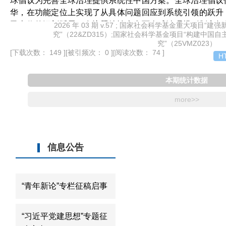
球倡议为完善全球治理提供系统性中国方案。全球治理倡议
华，在功能定位上实现了从具体问题回应到系统引领的跃升
民本位的深刻延展，在议题特性上直面全球治理规则制定权
2026 年 03 期 v.57 ; 国家社会科学基金重大项目
究”（22&ZD315）;国家社会科学基金项目“构建中
治理倡议的国际传播，必须把握其与三大全球倡议在功能与
究”（25VMZ023）
演进视角，系统梳理三大全球倡议在话语叙事、传播主体、
[下载次数： 149 ]
[被引频次： 0 ]
[阅读次数： 74 ]
H
础上形成全球治理倡议的差异化传播路径：以制度性叙事确
重构传播主体格局，以基于差异化治理赤字与规则共建诉求
本期统计数据
为推动全球治理倡议广泛落地与提升中国全球治理规则塑造
more>>
信息公告
“青年新论”专栏征稿启事
“习近平党建思想”专题征