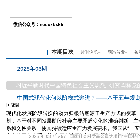
微信公众号：ncdxxbskb
本期目次
过刊浏览
网络首发
被
2026年03期
习近平新时代中国特色社会主义思想_研究阐释党
中国式现代化何以阶梯式递进？——基于五年规
匡晓璐;
现代化发展阶段转换的动力归根结底源于生产方式的变革
划，基于对不同发展阶段社会主要矛盾变化的准确判断，主
系和交换关系，使其持续适应生产力发展要求。我国从“一五”
自主的工业体系；从“六五”计划到“十二五”规划，确立并不
2026 年 03 期 v.57 ; 国家社会科学基金重大项目“